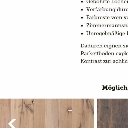
Gebohrte Löcher
Verfärbung durc
Farbreste vom 
Zimmermannsnäg
Unregelmäßige M
Dadurch eignen si
Parkettboden expl
Kontrast zur schl
Möglich