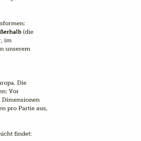
gsformen:
ßerhalb
(die
r, im
 in unserem
ropa. Die
en: Vor
en Dimensionen
n pro Partie aus,
icht findet: