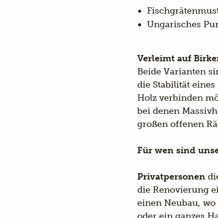
Fischgrätenmus
Ungarisches Pu
Verleimt auf Birk
Beide Varianten si
die Stabilität ei
Holz verbinden mö
bei denen Massivho
großen offenen R
Für wen sind uns
Privatpersonen
di
die Renovierung e
einen Neubau, wo 
oder ein ganzes Ha