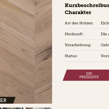
Kurzbeschreibun
Charakter
Art des Holzes:
Eic
Herkunft:
Die 
Verarbeitung:
Gebü
Status:
Vorr
DIE
PREISLISTE
TER