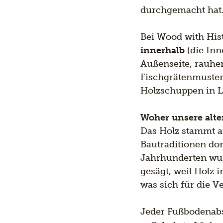
durchgemacht hat
Bei Wood with His
innerhalb
(die Inn
Außenseite, rauher
Fischgrätenmuster 
Holzschuppen in L
Woher unsere alt
Das Holz stammt a
Bautraditionen do
Jahrhunderten wur
gesägt, weil Holz 
was sich für die V
Jeder Fußbodenabsc