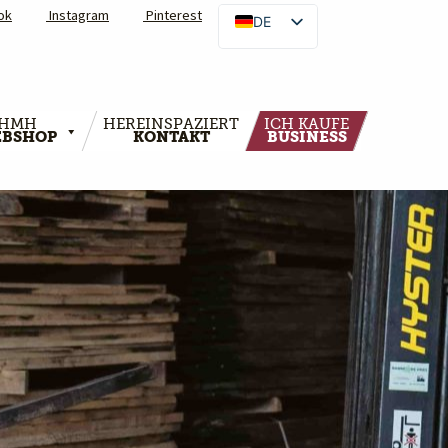
ok
Instagram
Pinterest
DE
HMH
HEREINSPAZIERT
ICH KAUFE
BSHOP
KONTAKT
BUSINESS