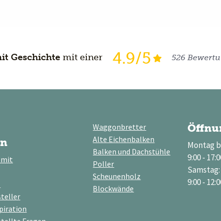
4.9/5
it Geschichte
mit einer
526 Bewert
Waggonbretter
Öffnu
Alte Eichenbalken
on
Montag bi
Balken und Dachstühle
9:00 - 17:0
 mit
Poller
Samstag:
Scheunenholz
9:00 - 12:0
z
Blockwände
teller
piration