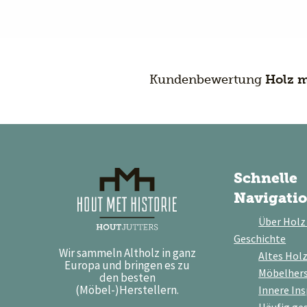
Kundenbewertung
Holz m
Schnelle
Navigati
Über Holz
Geschichte
Wir sammeln Altholz in ganz
Altes Hol
Europa und bringen es zu
Möbelhers
den besten
(Möbel-)Herstellern.
Innere Ins