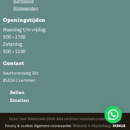
Barnwood
Blokwanden
Openingstijden
Maandag t/m vrijdag:
9:00 – 17:00
Zaterdag:
9:00 – 12:00
Contact
Vuurtorenweg 16c
8531HJ Lemmer
Bellen
Emailen
Sitemap
Hout met Historie© 2026 Alle rechten voorbehouden
Privacy & cookies
Algemene voorwaarden
Website & Marketing:
MS618