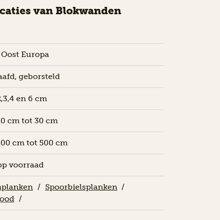
icaties van Blokwanden
 Oost Europa
afd, geborsteld
2,3,4 en 6 cm
10 cm tot 30 cm
100 cm tot 500 cm
op voorraad
planken
/
Spoorbielsplanken
/
ood
/