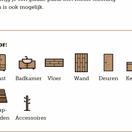
 is ook mogelijk.
or:
st
Badkamer
Vloer
Wand
Deuren
K
ap-
den
Accessoires