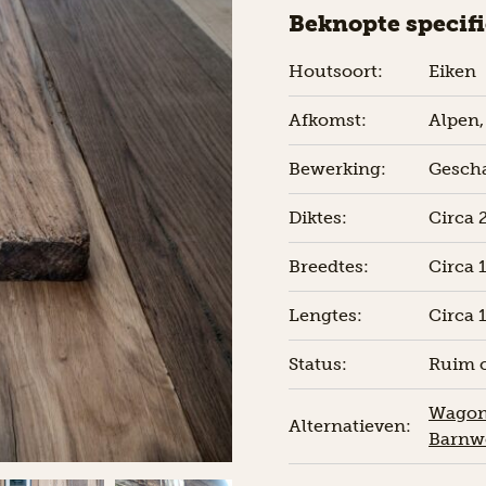
Beknopte specif
Houtsoort:
Eiken
Afkomst:
Alpen,
Bewerking:
Gescha
Diktes:
Circa 
Breedtes:
Circa 
Lengtes:
Circa 
Status:
Ruim 
Wagon
Alternatieven:
Barnw