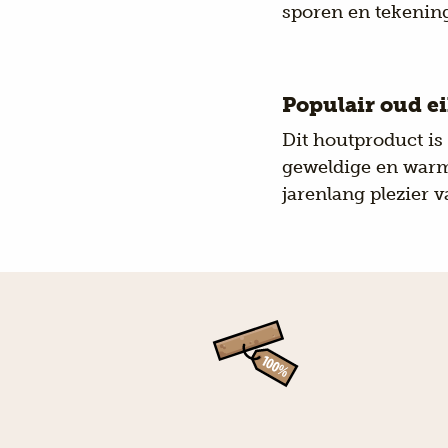
sporen en tekenin
Populair oud e
Dit houtproduct is
geweldige en warme
jarenlang plezier v