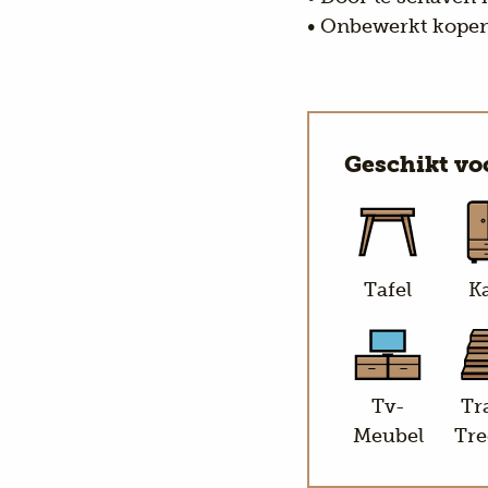
• Onbewerkt kopen
Geschikt vo
Tafel
Ka
Tv-
Tr
Meubel
Tre