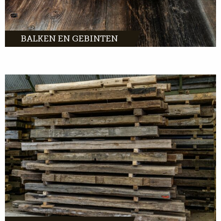
BALKEN EN GEBINTEN
Oude eiken balken vullen direct de ruimte
met karakter. Op zoek naar de mooiste balk
voor binnen of buiten? Bekijk onze unieke
collectie.
MEER INFO