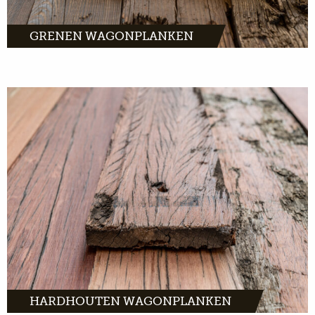
GRENEN WAGONPLANKEN
Hardhouten wagonplanken zijn gemaakt van
tropisch hardhout. En ze dienden tientallen
jaren op oude goederenwagons door heel
Europa.
MEER INFO
HARDHOUTEN WAGONPLANKEN