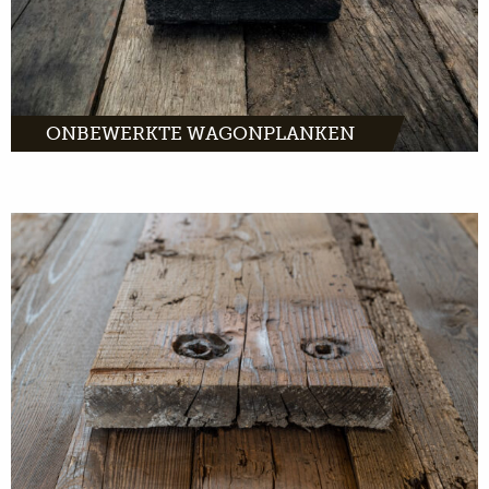
ONBEWERKTE WAGONPLANKEN
hebben een
opvallende uitstraling. Een warme, lichte
kleur met donkerbruine tint. En een lichte
nerf met kenmerkende vlammen op het hout.
MEER INFO