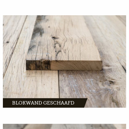
Blokwanden geschaafd: Prachtige eiken
planken die warmte brengen in ieder
interieur.
MEER INFO
BLOKWAND GESCHAAFD