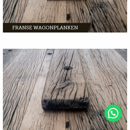
FRANSE WAGONPLANKEN
de mooiste
wagonplanken in eiken, grenen of tropisch
hardhout. Bestel gemakkelijk online en laat ze
binnen 2 werkdagen thuis bezorgen.
MEER INFO