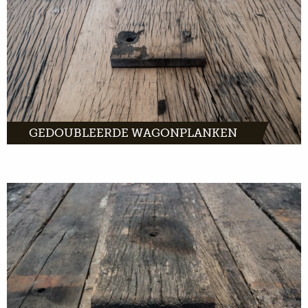
MEER INFO
GEDOUBLEERDE WAGONPLANKEN
Onbewerkte wagonplanken komen
rechtstreeks van oude goederenwagons in
heel Europa. Met het juiste gereedschap maak
je van dit hout unieke producten.
MEER INFO