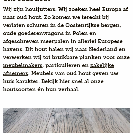
Wij zijn houtjutters. Wij zoeken heel Europa af
naar oud hout. Zo komen we terecht bij
verlaten schuren in de Oostenrijkse bergen,
oude goederenwagons in Polen en
afgeschreven meerpalen in allerlei Europese
havens. Dit hout halen wij naar Nederland en
verwerken wij tot bruikbare planken voor onze
meubelmakers
, particulieren en
zakelijke
afnemers
. Meubels van oud hout geven uw
huis karakter. Bekijk hier snel al onze
houtsoorten én hun verhaal.
Wagonplanken zijn
een doorleefd product dat
gevormd is door de tijd en de
omstandigheden. Eikenhout met een warme