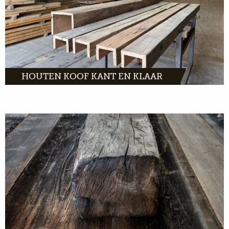
MEER INFO
HOUTEN KOOF KANT EN KLAAR
Door heel Europa zijn wij op zoek naar oude
balken en gebinten. Wij willen dit hout een
nieuw leven geven.
MEER INFO