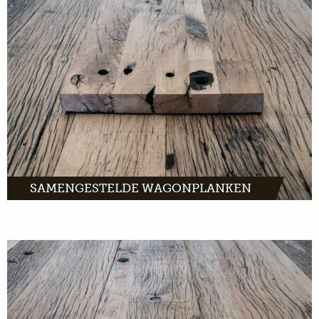
Samengestelde wagonplanken zijn extra
brede planken van oud eiken. Een perfect
houtproduct voor onder andere
vensterbanken, trappen en sidetables.
MEER INFO
SAMENGESTELDE WAGONPLANKEN
Gedoubleerde wagonplanken: oud hout dat
perfect is als wandbekleding. En als frontjes
van keukenkastjes en andere meubels.