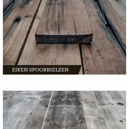
bielzen planken.
MEER INFO
EIKEN SPOORBIELZEN
Barnwood komt van oude schuren uit heel
Europa. Karakteristiek hout dat wacht op een
tweede leven in jouw interieur.
MEER INFO