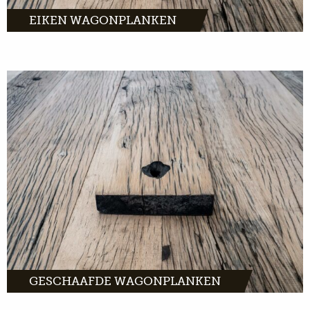
EIKEN WAGONPLANKEN
Geschaafde wagonplanken hebben een
warme, en tegelijkertijd strakke, uitstraling.
Licht oud eiken met karakteristieke sporen uit
het verleden.
MEER INFO
GESCHAAFDE WAGONPLANKEN